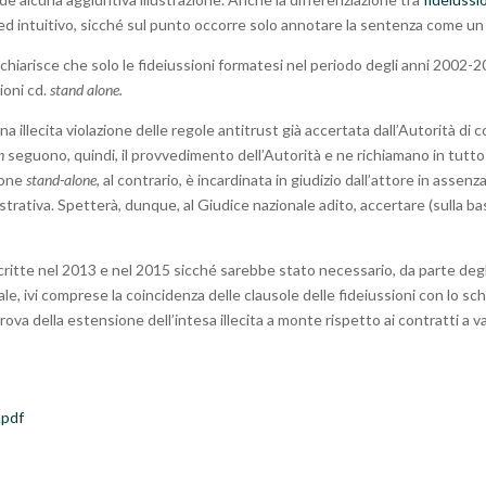
ed intuitivo, sicché sul punto occorre solo annotare la sentenza come un
chiarisce che solo le fideiussioni formatesi nel periodo degli anni 2002-
ioni cd.
stand alone.
 una illecita violazione delle regole antitrust già accertata dall’Autorità d
n
seguono, quindi, il provvedimento dell’Autorità e ne richiamano in tutto o
zione
stand-alone
, al contrario, è incardinata in giudizio dall’attore in ass
trativa. Spetterà, dunque, al Giudice nazionale adito, accertare (sulla base 
critte nel 2013 e nel 2015 sicché sarebbe stato necessario, da parte degli 
ziale, ivi comprese la coincidenza delle clausole delle fideiussioni con lo 
rova della estensione dell’intesa illecita a monte rispetto ai contratti a va
.pdf