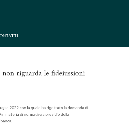
ONTATTI
i non riguarda le fideiussioni
luglio 2022 con la quale ha rigettato la domanda di
 in materia di normativa a presidio della
a banca.