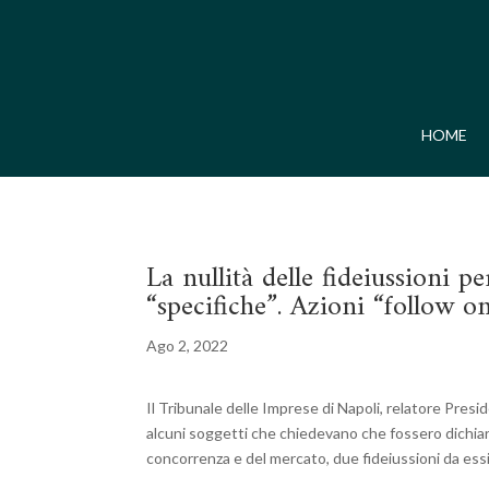
HOME
La nullità delle fideiussioni 
“specifiche”. Azioni “follow o
Ago 2, 2022
Il Tribunale delle Imprese di Napoli, relatore Pres
alcuni soggetti che chiedevano che fossero dichiarat
concorrenza e del mercato, due fideiussioni da essi 