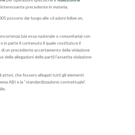
 interessante precedente in materia.
2005 possono dar luogo alle cd azioni
follow on,
i concorrenza (sia essa nazionale o comunitaria) con
 in parte il contenuto il quale costituisce il
enza di un precedente accertamento della violazione
delle allegazioni delle parti) l’asserita violazione
attori, che fossero allegati tutti gli elementi
schema ABI e la “standardizzazione contrattuale”,
lle.