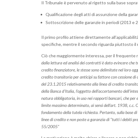
Il Tribunale è pervenuto al rigetto sulla base sopr
Qualificazione degli atti di assunzione della gara
Sottoscrizione delle garanzie in periodi (2013 e 20
Il primo profilo attiene direttamente all’applicabilit
specifiche, mentre il secondo riguarda piuttosto il m
Ciò che maggiormente interessa, per il frequente ric
dalla lettura ed analisi dei contratti è dato evincere che tr
credito finanziatore, le stesse sono delimitate nel loro ogg
credito transitoria per anticipi su fattore con cessione di
del 23.1.2015 relativamente alla linea di credito transi
della Banca d’Italia, l’oggetto dell’accertamento dell’inte
natura obbligatoria, in uso nei rapporti bancari, che per ef
limite massimo determinato, ai sensi dell’art. 1938, c.c. 
fondamento della tutela richiesta. Pertanto, sulla base di 
linee di credito e non poste a garanzia di “tutti i debiti p
55/2005”
La motivazione è molto chiara e lineare e non richie