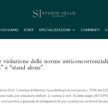
CHI SIAMO
STAFF
SPECIALIZZAZIONI
COMMENTI
C
per violazione delle norme anticoncorrenzial
n” e “stand alone”.
idente Dott. Caterina di Martino, ha pubblicato la sentenza n. 7504 del 22 
e nulle, per violazione dell’art. 2, comma 2, lett. A) della legge 287/1990
sottoscritte a garanzia di obbligazioni di una società nei confronti di un