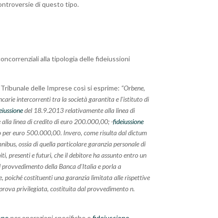
ontroversie di questo tipo.
oncorrenziali alla tipologia delle fideiussioni
l Tribunale delle Imprese così si esprime:
“Orbene,
carie intercorrenti tra la società garantita e l’istituto di
deiussione
del 18.9.2013 relativamente alla linea di
lla linea di credito di euro 200.000,00; -
fideiussione
ito per euro 500.000,00
.
Invero, come risulta dal dictum
nibus, ossia di quella particolare garanzia personale di
ti, presenti e futuri, che il debitore ha assunto entro un
el provvedimento della Banca d’Italia e porla a
e, poiché costituenti una garanzia limitata alle rispettive
d. prova privilegiata, costituita dal provvedimento n.
one
per operazioni specifiche e
fideiussione