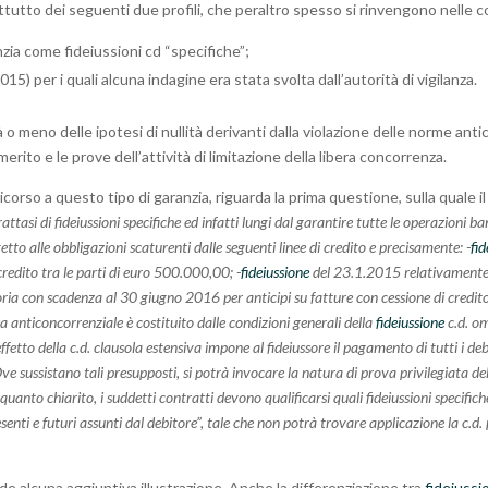
attutto dei seguenti due profili, che peraltro spesso si rinvengono nelle c
nzia come fideiussioni cd “specifiche”;
15) per i quali alcuna indagine era stata svolta dall’autorità di vigilanza.
à o meno delle ipotesi di nullità derivanti dalla violazione delle norme antic
erito e le prove dell’attività di limitazione della libera concorrenza.
orso a questo tipo di garanzia, riguarda la prima questione, sulla quale i
attasi di fideiussioni specifiche ed infatti lungi dal garantire tutte le operazioni ban
etto alle obbligazioni scaturenti dalle seguenti linee di credito e precisamente: -
fi
 credito tra le parti di euro 500.000,00; -
fideiussione
del 23.1.2015 relativamente a
toria con scadenza al 30 giugno 2016 per anticipi su fatture con cessione di cred
sa anticoncorrenziale è costituito dalle condizioni generali della
fideiussione
c.d. om
fetto della c.d. clausola estensiva impone al fideiussore il pagamento di tutti i debi
Ove sussistano tali presupposti, si potrà invocare la natura di prova privilegiata d
quanto chiarito, i suddetti contratti devono qualificarsi quali fideiussioni specifich
resenti e futuri assunti dal debitore”, tale che non potrà trovare applicazione la c.
de alcuna aggiuntiva illustrazione. Anche la differenziazione tra
fideiussi