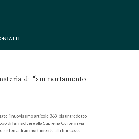
ONTATTI
in materia di “ammortamento
zzato il nuovissimo articolo 363-bis (introdotto
po di far risolvere alla Suprema Corte, in via
tto sistema di ammortamento alla francese.