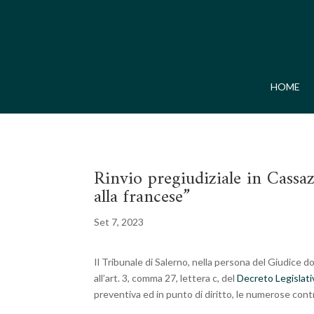
HOME
Rinvio pregiudiziale in Cassaz
alla francese”
Set 7, 2023
Il Tribunale di Salerno, nella persona del Giudice d
all’art. 3, comma 27, lettera c, del
Decreto Legislati
preventiva ed in punto di diritto, le numerose con