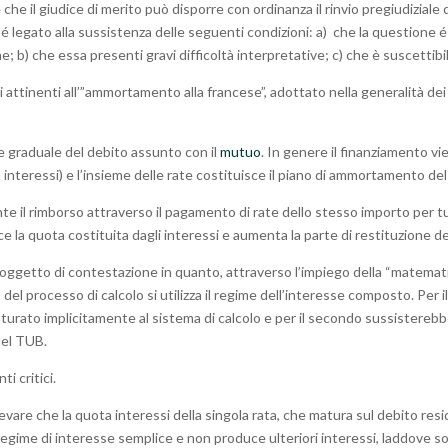
 che il giudice di merito può disporre con ordinanza il rinvio pregiudiziale 
o é legato alla sussistenza delle seguenti condizioni: a) che la questione é
e; b) che essa presenti gravi difficoltà interpretative; c) che è suscettibil
 attinenti all’”ammortamento alla francese”, adottato nella generalità dei 
e graduale del debito assunto con il
mutuo
. In genere il finanziamento v
interessi) e l’insieme delle rate costituisce il piano di ammortamento de
ente il rimborso attraverso il pagamento di rate dello stesso importo per
e la quota costituita dagli interessi e aumenta la parte di restituzione de
getto di contestazione in quanto, attraverso l’impiego della “matematica
rso del processo di calcolo si utilizza il regime dell’interesse composto. Per
rato implicitamente al sistema di calcolo e per il secondo sussisterebb
del TUB.
i critici.
levare che la quota interessi della singola rata, che matura sul debito r
egime di interesse semplice e non produce ulteriori interessi, laddove sono