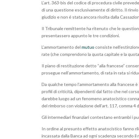
L’art. 363-bis del codice di procedura civile prevede
di una questione esclusivamente di diritto. Il rinvi
giudizio e non é stata ancora risolta dalla Cassazion
Il Tribunale remittente ha ritenuto che le questioni
presentassero appunto le tre condizioni.
L’ammortamento del
mutuo
consiste nell’estinzion
rate (che comprendono la quota capitale e la quota 
Il piano di restituzione detto “alla francese” cons
prosegue nell’ammortamento, di rata in rata si riduc
Da qualche tempo l’ammortamento alla francese è og
profili di criticità, dipendenti dal fatto che nel co
darebbe luogo ad un fenomeno anatocistico connatu
del rimborso con violazione dell’art. 117, comma 4 
Gli intermediari finanziari contestano entrambi i punt
In ordine al presunto effetto anatocistico fanno ri
incassata dalla Banca ad ogni scadenza secondo il r