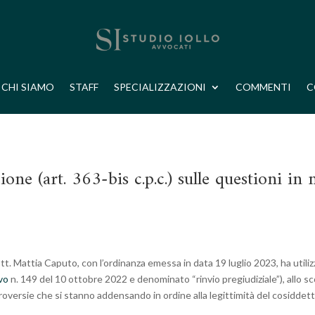
CHI SIAMO
STAFF
SPECIALIZZAZIONI
COMMENTI
C
ione (art. 363-bis c.p.c.) sulle questioni 
ott. Mattia Caputo, con l’ordinanza emessa in data 19 luglio 2023, ha utili
vo
n. 149 del 10 ottobre 2022 e denominato “rinvio pregiudiziale”), allo sco
troversie che si stanno addensando in ordine alla legittimità del cosidde