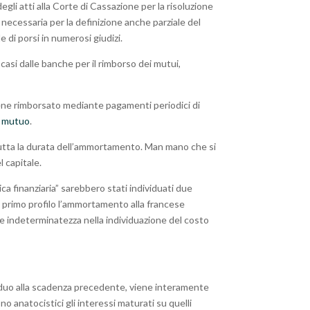
degli atti alla Corte di Cassazione per la risoluzione
 necessaria per la definizione anche parziale del
e di porsi in numerosi giudizi.
casi dalle banche per il rimborso dei mutui,
iene rimborsato mediante pagamenti periodici di
l
mutuo
.
 tutta la durata dell’ammortamento. Man mano che si
l capitale.
 finanziaria” sarebbero stati individuati due
 il primo profilo l’ammortamento alla francese
e indeterminatezza nella individuazione del costo
esiduo alla scadenza precedente, viene interamente
 anatocistici gli interessi maturati su quelli