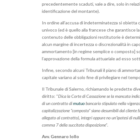
precedentemente scaduti, vale a dire, solo in relazi
identificazione del montante).
In ordine all’accusa di indeterminatezza si obietta
univoco (ed è quello alla francese che garantisce la
contenuto delle obbligazioni restitutorie è determin
alcun margine di incertezza o discrezionalità in capo
ammortamento [in regime semplice o composto] son
l’approvazione della formula attuariale ad esso sot
Infine, secondo alcuni Tribunali il piano di ammorta
capitale variano al solo fine di privilegiare nel tempo
Il Tribunale di Salerno, richiamando le predette div
diritto: “
Dica la Corte di Cassazione se la mancata indica
di un contratto di
mutuo
bancario stipulato nella vigenz
capitalizzazione “composto” siano desumibili dal cliente
allegato al contratto), integri oppure no un’ipotesi di nul
comma 7 della succitata disposizione”
.
Avv. Gennaro Iollo