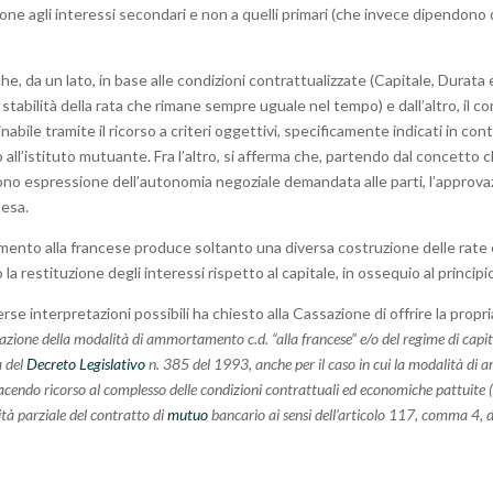
one agli interessi secondari e non a quelli primari (che invece dipendono 
 che, da un lato, in base alle condizioni contrattualizzate (Capitale, Dur
 stabilità della rata che rimane sempre uguale nel tempo) e dall’altro, il c
abile tramite il ricorso a criteri oggettivi, specificamente indicati in con
 all’istituto mutuante. Fra l’altro, si afferma che, partendo dal concetto c
o espressione dell’autonomia negoziale demandata alle parti, l’approv
tesa.
mento alla francese produce soltanto una diversa costruzione delle rate co
 la restituzione degli interessi rispetto al capitale, in ossequio al principio
erse interpretazioni possibili ha chiesto alla Cassazione di offrire la prop
zione della modalità di ammortamento c.d. “alla francese” e/o del regime di capita
a del
Decreto Legislativo
n. 385 del 1993, anche per il caso in cui la modalità di a
 facendo ricorso al complesso delle condizioni contrattuali ed economiche pattui
lità parziale del contratto di
mutuo
bancario ai sensi dell’articolo 117, comma 4, 