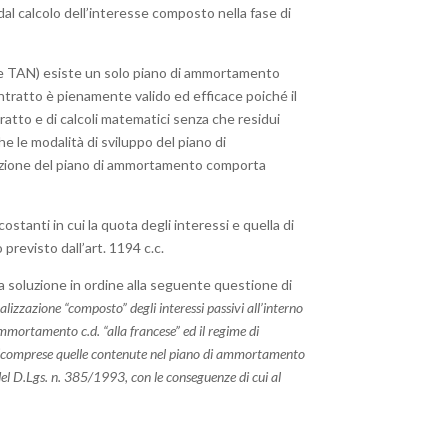
dal calcolo dell’interesse composto nella fase di
ata e TAN) esiste un solo piano di ammortamento
ontratto è pienamente valido ed efficace poiché il
tratto e di calcoli matematici senza che residui
he le modalità di sviluppo del piano di
azione del piano di ammortamento comporta
stanti in cui la quota degli interessi e quella di
 previsto dall’art. 1194 c.c.
ria soluzione in ordine alla seguente questione di
lizzazione “composto” degli interessi passivi all’interno
mmortamento c.d. “alla francese” ed il regime di
te (comprese quelle contenute nel piano di ammortamento
del D.Lgs. n. 385/1993, con le conseguenze di cui al