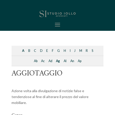
A
B
C
D
E
F
G
H
I
J
M
R
S
Ab
Ac
Ad
Ag
Al
An
Ap
AGGIOTAGGIO
Azione volta alla divulgazione di notizie false e
tendenziose al fine di alterare il prezzo del valore
mobiliare.