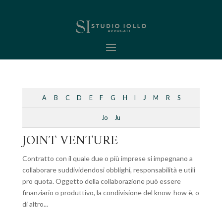
A
B
C
D
E
F
G
H
I
J
M
R
S
Jo
Ju
JOINT VENTURE
Contratto con il quale due o più imprese si impegnano a
collaborare suddividendosi obblighi, responsabilità e utili
pro quota. Oggetto della collaborazione può essere
finanziario o produttivo, la condivisione del know-how è, o
di altro...