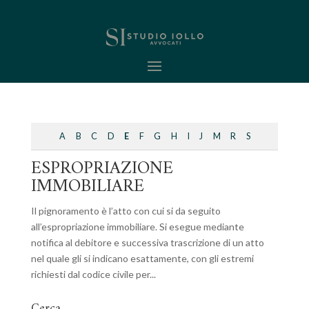
A
B
C
D
E
F
G
H
I
J
M
R
S
ESPROPRIAZIONE
IMMOBILIARE
Il pignoramento è l’atto con cui si da seguito
all’espropriazione immobiliare. Si esegue mediante
notifica al debitore e successiva trascrizione di un atto
nel quale gli si indicano esattamente, con gli estremi
richiesti dal codice civile per...
Cerca