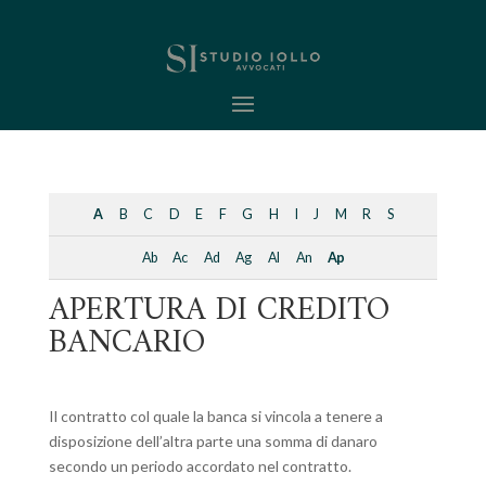
A
B
C
D
E
F
G
H
I
J
M
R
S
Ab
Ac
Ad
Ag
Al
An
Ap
APERTURA DI CREDITO
BANCARIO
Il contratto col quale la banca si vincola a tenere a
disposizione dell’altra parte una somma di danaro
secondo un periodo accordato nel contratto.