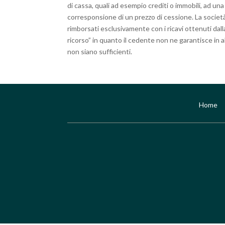
di cassa, quali ad esempio crediti o immobili, ad un
corresponsione di un prezzo di cessione. La società
rimborsati esclusivamente con i ricavi ottenuti dalla
ricorso” in quanto il cedente non ne garantisce in a
non siano sufficienti.
Home