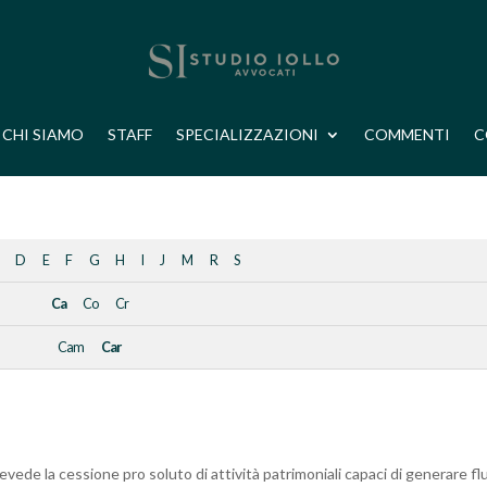
CHI SIAMO
STAFF
SPECIALIZZAZIONI
COMMENTI
C
D
E
F
G
H
I
J
M
R
S
Ca
Co
Cr
Cam
Car
evede la cessione pro soluto di attività patrimoniali capaci di generare fl