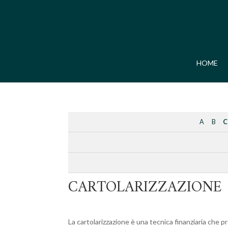
HOME
A
B
C
CARTOLARIZZAZIONE
La cartolarizzazione è una tecnica finanziaria che pr