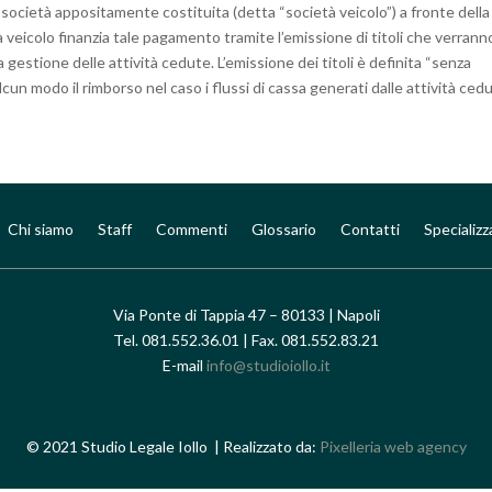
a società appositamente costituita (detta “società veicolo”) a fronte della
 veicolo finanzia tale pagamento tramite l’emissione di titoli che verrann
 gestione delle attività cedute. L’emissione dei titoli è definita “senza
lcun modo il rimborso nel caso i flussi di cassa generati dalle attività ced
Chi siamo
Staff
Commenti
Glossario
Contatti
Specializz
Via Ponte di Tappia 47 – 80133 | Napoli
Tel. 081.552.36.01 | Fax. 081.552.83.21
E-mail
info@studioiollo.it
© 2021 Studio Legale Iollo | Realizzato da:
Pixelleria web agency