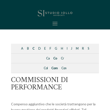
A
B
C
D
E
F
G
H
I
J
M
R
S
Ca
Co
Cr
Col
Com
Con
COMMISSIONI DI
PERFORMANCE
Compenso aggiuntivo che le società trattengono per la
buona gestione dei prodotti finanziari affidati. Tali