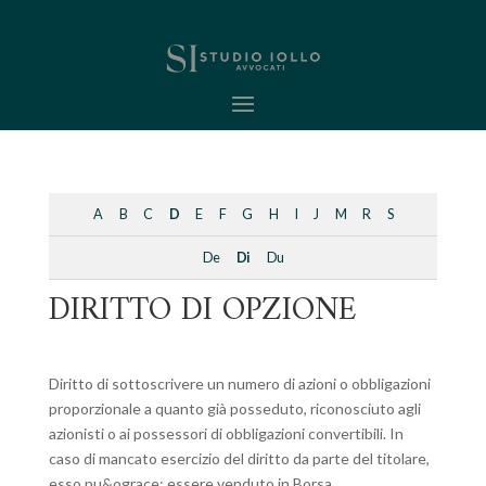
A
B
C
D
E
F
G
H
I
J
M
R
S
De
Di
Du
DIRITTO DI OPZIONE
Diritto di sottoscrivere un numero di azioni o obbligazioni
proporzionale a quanto già posseduto, riconosciuto agli
azionisti o ai possessori di obbligazioni convertibili. In
caso di mancato esercizio del diritto da parte del titolare,
esso pu&ograce; essere venduto in Borsa.