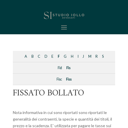
A
B
C
D
E
F
G
H
I
J
M
R
S
Fid
Fis
Fisc
Fiss
FISSATO BOLLATO
Nota informativa in cui sono riportati sono riportati le
generalità dei contraenti, la specie e quantità dei titoli, il
prezzo e la scadenza. E’ utilizzata per pagare le tasse sui