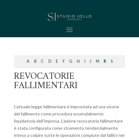
A
B
C
D
E
F
G
H
I
J
M
R
S
REVOCATORIE
FALLIMENTARI
L’attuale legge fallimentare è improntata ad una visone
del fallimento come procedura essenzialmente
liquidatoria dell’impresa. L’azione revocatoria fallimentare
è stata configurata come strumento tendenzialmente
inteso a colpire tutte le operazioni compiute dal fallito nel