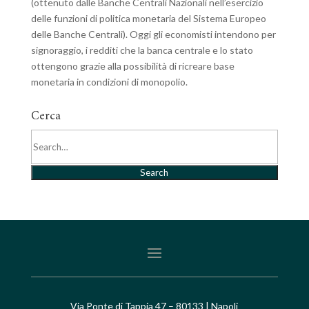
(ottenuto dalle Banche Centrali Nazionali nell’esercizio
delle funzioni di politica monetaria del Sistema Europeo
delle Banche Centrali). Oggi gli economisti intendono per
signoraggio, i redditi che la banca centrale e lo stato
ottengono grazie alla possibilità di ricreare base
monetaria in condizioni di monopolio.
Cerca
Search
Via Ponte di Tappia 47 – 80133 | Napoli